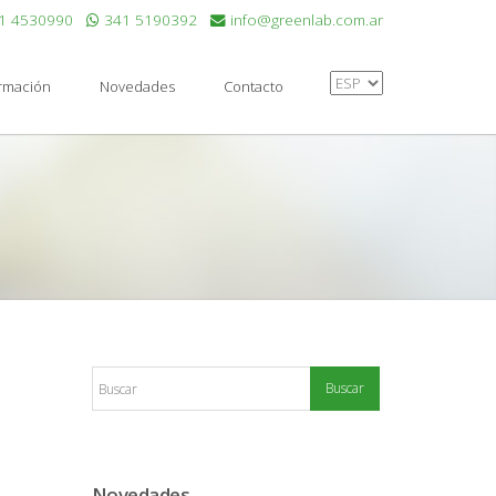
1 4530990
341 5190392
info@greenlab.com.ar
ormación
Novedades
Contacto
Novedades