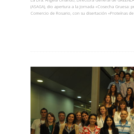
La Dra. Angela Orlando, Directora General de GREENLAB
(ASAGA), dio apertura a la Jornada «Cosecha Gruesa:
Comercio de Rosario, con su disertación «Proteínas de 