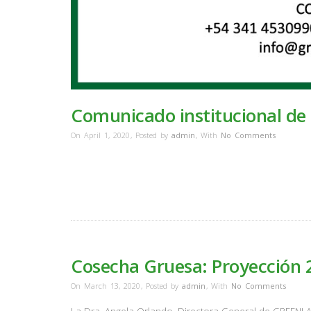
Comunicado institucional d
On April 1, 2020
,
Posted by
admin
,
With
No Comments
Cosecha Gruesa: Proyección 
On March 13, 2020
,
Posted by
admin
,
With
No Comments