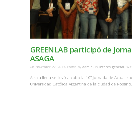
GREENLAB participó de Jorna
ASAGA
On November 22, 2019
,
Posted by
admin
,
In
Interés general
,
Wi
A sala llena se llevó a cabo la 10º Jornada de Actualiza
Universidad Católica Argentina de la ciudad de Rosario.