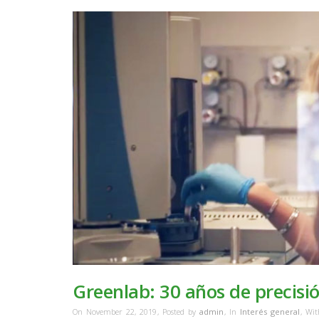
Greenlab: 30 años de precisi
On November 22, 2019
,
Posted by
admin
,
In
Interés general
,
Wi