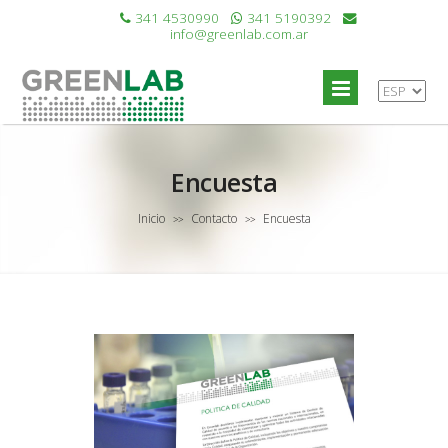
341 4530990
341 5190392
info@greenlab.com.ar
Encuesta
Inicio
Contacto
Encuesta
>>
>>