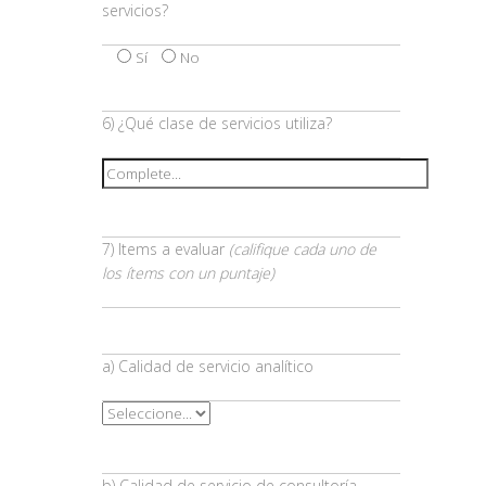
servicios?
Sí
No
6) ¿Qué clase de servicios utiliza?
7) Items a evaluar
(califique cada uno de
los ítems con un puntaje)
a) Calidad de servicio analítico
b) Calidad de servicio de consultoría