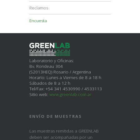
Reclamos
Encuesta
Laboratorio y Oficinas:
Bv. Rondeau 304
(S2013HEQ) Rosario / Argentina
Horario: Lunes a Viernes de 8 a 18 h
Sábados de 8 a 12 h
Tel/Fax: +54 341 4530990 / 4533113
Sitio web:
www.greenlab.com.ar
ENVÍO DE MUESTRAS
Las muestras remitidas a GREENLAB
deben ser acompañadas por un