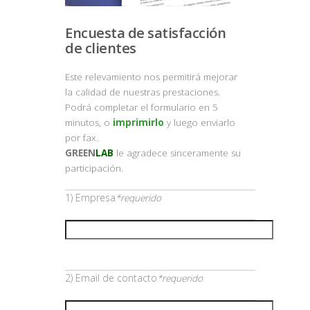
Encuesta de satisfacción
de clientes
Este relevamiento nos permitirá mejorar
la calidad de nuestras prestaciones.
Podrá completar el formulario en 5
minutos, o
imprimirlo
y luego enviarlo
por fax.
GREEN
LAB
le agradece sinceramente su
participación.
1) Empresa
*requerido
2) Email de contacto
*requerido